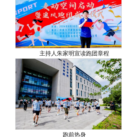
主持人朱家明宣读跑团章程
跑前热身