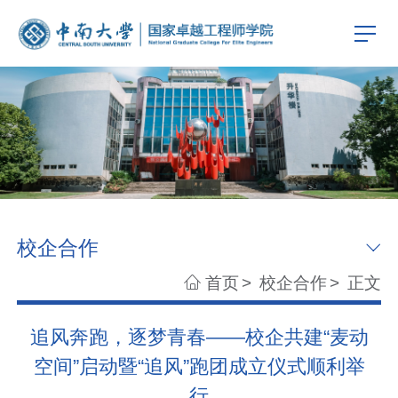
校企合作
首页
>
校企合作
>
正文
追风奔跑，逐梦青春——校企共建“麦动
空间”启动暨“追风”跑团成立仪式顺利举
行