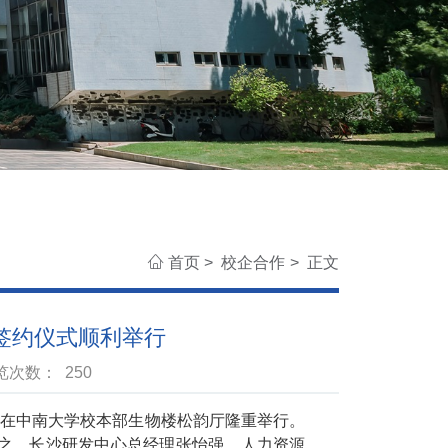
首页
>
校企合作
>
正文
签约仪式顺利举行
浏览次数：
250
式在中南大学
校本部
生物楼松韵厅隆重举行。
之、长沙研发中心总经理张怡强、人力资源