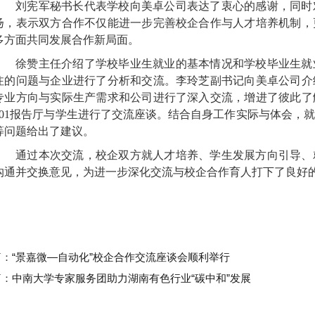
刘宪军秘书长代表学校向美卓公司表达了衷心的感谢，同时
扬，表示双方合作不仅能进一步完善校企合作与人才培养机制，
多方面共同发展合作新局面。
徐赞主任介绍了学校毕业生就业的基本情况和学校毕业生就
注的问题与企业进行了分析和交流。李玲芝副书记向美卓公司介
专业方向与实际生产需求和公司进行了深入交流，增进了彼此了
301报告厅与学生进行了交流座谈。结合自身工作实际与体会，
等问题给出了建议。
通过本次交流，校企双方就人才培养、学生发展方向引导、
沟通并交换意见，为进一步深化交流与校企合作育人打下了良好
篇：
“景嘉微—自动化”校企合作交流座谈会顺利举行
篇：
中南大学专家服务团助力湖南有色行业“碳中和”发展