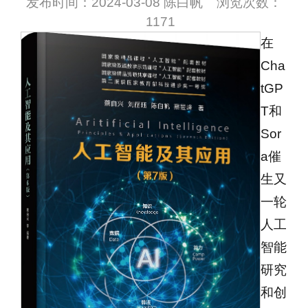
发布时间：2024-03-08 陈白帆 浏览次数：
1171
在
Cha
tGP
T和
Sor
a催
生又
一轮
人工
智能
研究
和创