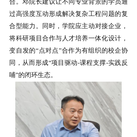
合
。
邓
院长建议
让不同专业背景的学员通
过高强度互动形成解决复杂工程问题的复
合型
能力
。
同时
，
学院应主动对接企业，
将科研项目合作与人才培养一体化设计，
变自发的
“点对点”合作为有组织的校企协
同，从而形成“项目驱动
-
课程支撑
-
实践反
哺
”的闭环生态。