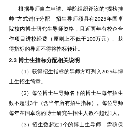
根据导师自主申请、学院组织评议的“揭榜挂
帅”方式进行分配。招生导师须具有
2025
年国卓
院校内博士研究生导师资格，且近两年有校企合
作项目进校经费（原则上不低于
100
万元）。获
得指标的导师不得将指标转让。
2.3
博士生
指标分配相关说明
（
1
）获得招生指标的导师方可列入
2025
年博
士生招生简章。
（
2
）每位博士生导师名下的博士生每年招生
数不超过
3
个（含当年所有招生指标）。
每位导师
每年在国卓院的博士研究生招生人数不超过
1
人。
（
3
）招生数超过
1
个的博士生导师，需确保