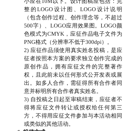
小应在
10M
以下。设计图稿应包括：完
整的
LOGO
设计图、
LOGO
设计说明
（包含创作过程、创作理念等，不超过
500
字）、
LOGO
应用效果图。
LOGO
颜
色模式为
CMYK
，应征作品电子文件为
PNG
格式（分辨率不低于
300dpi
）。
2)
应征作品须使用真实姓名投稿，是应
征者按照本方案的要求独立创作完成的
原创作品，拥有应征文件的完整著作
权，且此前未以任何形式公开发表或展
出。如多人合作，需征得所有合作者同
意并标明所有合作者真实姓名。
3)
自投稿之日起至审稿结束，应征者不
得将应征文件转让或授权给任何第三
方，不得用应征文件参加与本活动相同
或类似的其他活动。