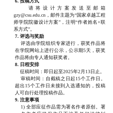
6.
投稿方式
请将设计方案发送至邮箱
gzy@csu.edu.cn
，邮件主题为“国家卓越工程
师学院院徽设计方案”，注明“作者姓名
+
联
系方式”。
7.
评选与奖励
评选由学院组织专家进行，获奖作品将
在学院网站上进行公示，公示期
5
天，获奖
作品将由专人通知获奖者。
8.
日程安排
征稿时间：即日起至
2025
年
2
月
13
日止。
审稿时间：自截稿之日起
15
个工作日。
超出
15
个工作日未接到入选通知的，投稿
人可自行处理投稿作品。
9.
注意事项
1)
全部应征作品需为署名作者原创。署