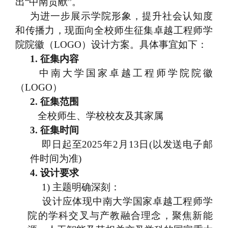
出“中南贡献”。
为进一步展示学院形象，提升社会认知度
和传播力，现面向全校师生征集卓越工程师学
院院徽（
LOGO
）设计方案。具体事宜如下：
1.
征集内容
中南大学国家卓越工程师学院院徽
（
LOGO
）
2.
征集范围
全校师生、学校校友及其家属
3.
征集时间
即日起至
2025
年
2
月
13
日
(
以发送电子邮
件时间为准
)
4.
设计要求
1)
主题明确深刻：
设计应体现中南大学国家卓越工程师学
院的学科交叉与产教融合理念，聚焦新能