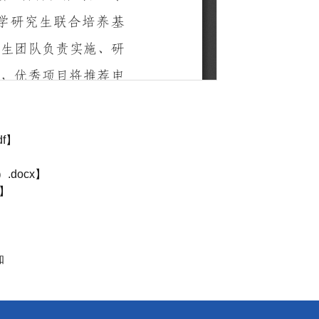
f
】
docx
】
】
知