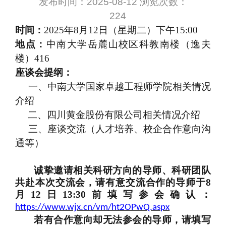
发布时间：2025-08-12 浏览次数：
224
时间：
2025年
8
月
12
日（星期
二
）下午
1
5
:00
地点：
中南大学岳麓山校区科教南楼（逸夫
楼）
416
座谈会提纲：
一、中南大学国家卓越工程师学院相关情况
介绍
二、四川黄金股份有限公司相关情况介绍
三、座谈交流（
人才培养
、校企合作意向沟
通等）
诚挚邀请相关科研方向的导师、科研团队
共赴本次交流会，请有意交流合作的导师于
8
月
12
日
1
3
:
3
0前填写参会确认：
https://www.wjx.cn/vm/ht2OPwQ.aspx
若有合作意向却无法参会的导师，请填写