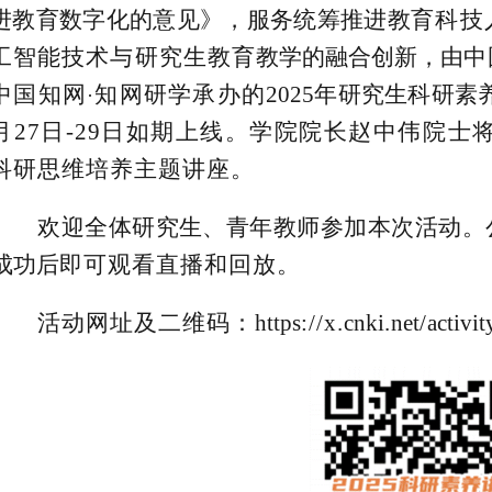
进教育数字化的意见》，服务统筹推进教
育科技
工智能技术与研究生教育
教学的融合创新，由
中
中国知网
知网研学承办的
2025年研究生科研
·
月27日-29日如期上线。学院院长赵中伟院士将于8
科研思维培养主题讲座。
欢迎全体研究生、青年教师参加本次活动。
成功后
即可观看直播和回放。
活动网址及二维码：
https
://x.
cnki
.
net
/
activit