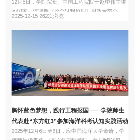
12月5日，学院院长、中国工程院院士赵中伟主讲
的国家一流课程《冶金过程原理》思政示范公开
2025-12-15
262
次浏览
课在潇湘校区B座404教室成功举办。本次公开课
活动吸引了校本科教学督导专家、学院教学骨干
及青年教师30余人现场参与，并通过虚拟教研室
连线贵州大学、江西理工大学、郑州大学、长沙
有色冶金设计研究院等20多家合作单位，线上线
下共计百余名师生代表共同观摩学习。课堂伊
始，赵中伟院士以“还原反应”为脉络，生动解构冶
金过程的科学本质...
胸怀蓝色梦想，践行工程报国——学院师生
代表赴“东方红3”参加海洋科考认知实践活动
2025年12月6日至8日，应中国海洋大学邀请，学