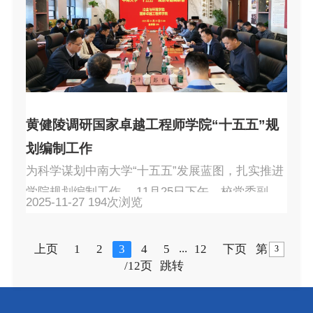
的专题授课。本次授课由学院副院长陈爱良教授
主持。 在正式授课开始之前，陈爱良教授代表学
院对张宇平博士的到来表示热烈欢迎。她表示，
聘请有产业背景和管理...
黄健陵调研国家卓越工程师学院“十五五”规
划编制工作
为科学谋划中南大学“十五五”发展蓝图，扎实推进
学院规划编制工作， 11月25日下午，校党委副书
2025-11-27
194
次浏览
记黄健陵带队到国家卓越工程师学院开展“十五
五”规划专题调研，会议在潇湘校区举行。校党委
...
上页
1
2
3
4
5
12
下页
第
委员、组织部部长田庆华主持会议。 调研会上，
/12页
跳转
国家卓越工程师学院副院长陈爱良作专题汇报，
系统阐述了学院发展现状、“十五五”期间面临的机