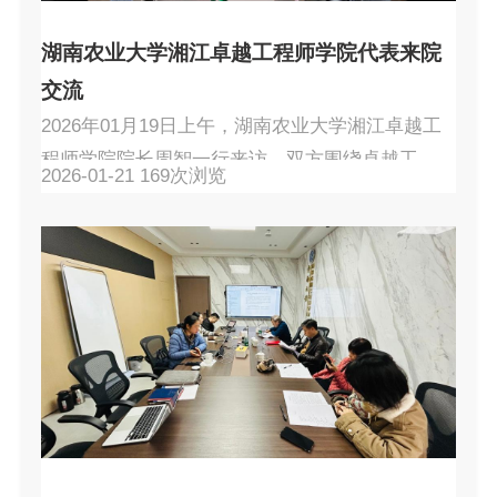
湖南农业大学湘江卓越工程师学院代表来院
交流
2026年01月19日上午，湖南农业大学湘江卓越工
程师学院院长周智一行来访，双方围绕卓越工程
2026-01-21
169
次浏览
师培养与学院建设开展专题交流。学院副院长陈
爱良出席并主持座谈会。 陈爱良副院长对周智院
长一行的到来表示热烈欢迎，并介绍了中南大学
国家卓越工程师学院在体系建设、产教融合平台
搭建、校企协同育人模式等方面的实践与思考。
她表示，希望以此次交流为契机，相互借鉴经
验，共同推动卓越工程师培养迈向更高水平。周
智院长介绍了湖南农业...