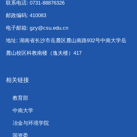
遇挑战、发展基本考虑及相关需求建议。与会人
联系电话: 0731-88876326
员围绕推动学院高质量发展进行了深入研讨，聚
邮政编码: 410083
焦卓越...
电子邮箱: gzy@csu.edu.cn
地址: 湖南省长沙市岳麓区麓山南路932号中南大学岳
麓山校区科教南楼（逸夫楼）417
相关链接
教育部
中南大学
冶金与环境学院
国资委