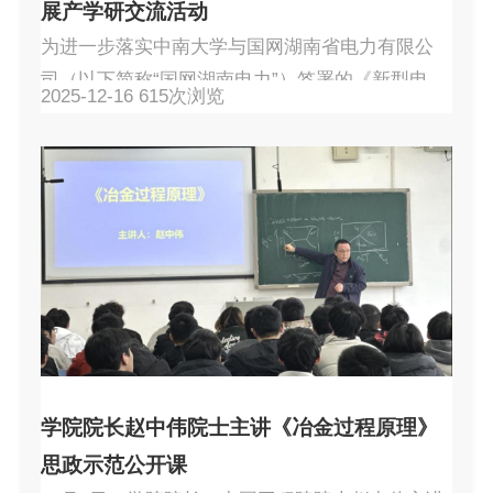
展产学研交流活动
为进一步落实中南大学与国网湖南省电力有限公
司（以下简称“国网湖南电力”）签署的《新型电力
2025-12-16
615
次浏览
系统校企联合研究中心共建协议》内容，特别是
关于双方共建国家“卓越工程师学院”的工作部署，
2025年12月15日，学院组织师生代表赴国网湖南
电力开展产学研交流活动。学院副院长陈爱良，
电子信息学院副院长石金晶、副研究员胡超、张
成虎，冶金与环境学院教授刘久清、研究员范鑫
铭、副教授张霞辉，能源科学与工程学院副教授
苏文，湘雅...
学院院长赵中伟院士主讲《冶金过程原理》
思政示范公开课