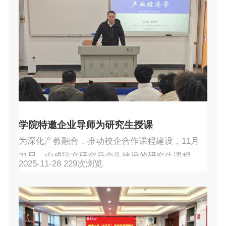
工程技术股份有限公司副总经理、高级工程师何
峰担任主讲，中国瑞林技术经济专业正高级工程
师胡青、冶金专业正高级工程师杨慧兰，国家卓
越工程师学院副院长陈爱良、冶金与环境学院教
授刘伟锋教授，以及领航班全体学员共同参与学
习。课程由冶金...
学院特邀企业导师为研究生授课
为深化产教融合，推动校企合作课程建设，11月
21日，由成琼文研究员牵头建设的研究生课程
2025-11-28
229
次浏览
《产业经济学》迎来企业导师授课环节。学院特
邀格林美股份有限公司副总经理、武汉动力电池
再生技术有限公司董事长兼总经理张宇平博士走
进课堂，为硕博士研究生带来一场紧扣产业实际