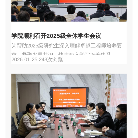
在学院初创阶段的辛勤付出表示感谢。他强调，
国家卓越工程师学院...
学院顺利召开2025级全体学生会议
为帮助2025级研究生深入理解卓越工程师培养要
求、凝聚发展共识，快速融入学院培养体系，夯
2026-01-25
243
次浏览
实卓越工程师成长基础，1月22日，国家卓越工程
师学院在中南大学岳麓山校区科教南楼506召开
2025级全体学生会议。中国工程院院士、学院院
长赵中伟，学院副院长陈爱良、党委副书记朱忠
平及全体行政管理人员出席会议，2025级全体研
究生参加。会议由副院长陈爱良主持。赵中伟院
士结合个人经历与行业前沿，以恳切之言为学生
指明成长方向，并就...